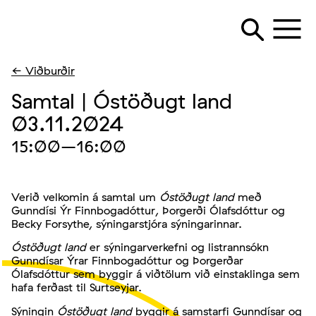
← Viðburðir
Samtal | Óstöðugt land
03.11.2024
15:00
–16:00
Verið velkomin á samtal um
Óstöðugt land
með
Gunndísi Ýr Finnbogadóttur, Þorgerði Ólafsdóttur og
Becky Forsythe, sýningarstjóra sýningarinnar.
Óstöðugt land
er sýningarverkefni og listrannsókn
Gunndísar Ýrar Finnbogadóttur og Þorgerðar
Ólafsdóttur sem byggir á viðtölum við einstaklinga sem
hafa ferðast til Surtseyjar.
Sýningin
Óstöðugt land
byggir á samstarfi Gunndísar og