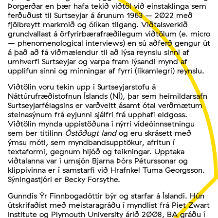
Þorgerðar en þær hafa tekið viðtöl við einstaklinga sem
ferðuðust til Surtseyjar á árunum 1963 – 2022 með
fjölbreytt markmið og ólíkan tilgang. Viðtalsverkið
grundvallast á örfyrirbærafræðilegum viðtölum (e. micro
– phenomenological interviews) en sú aðferð gengur út
á það að fá viðmælendur til að lýsa reynslu sinni af
umhverfi Surtseyjar og varpa fram lýsandi mynd af
upplifun sinni og minningar af fyrri (líkamlegri) reynslu.
Viðtölin voru tekin upp í Surtseyjarstofu á
Náttúrufræðistofnun Íslands (NÍ), þar sem heimildarsafn
Surtseyjarfélagsins er varðveitt ásamt ótal verðmætum
steinasýnum frá eyjunni sjálfri frá upphafi eldgoss.
Viðtölin mynda uppistöðuna í nýrri vídeóinnsetningu
sem ber titilinn
Óstöðugt land
og eru skrásett með
ýmsu móti, sem myndbandsupptökur, afritun í
textaformi, gegnum hljóð og teikningar. Upptaka
viðtalanna var í umsjón Bjarna Þórs Péturssonar og
klippivinna er í samstarfi við Hrafnkel Tuma Georgsson.
Sýningastjóri er Becky Forsythe.
Gunndís Ýr Finnbogadóttir býr og starfar á Íslandi. Hún
útskrifaðist með meistaragráðu í myndlist frá Piet Zwart
Institute og Plymouth University árið 2008, BA gráðu í