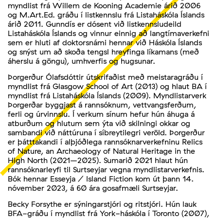
myndlist frá Willem de Kooning Academie árið 2006
og M.Art.Ed. gráðu í listkennslu frá Listaháskóla Íslands
árið 2011. Gunndís er dósent við listkennsludeild
Listaháskóla Íslands og vinnur einnig að langtímaverkefni
sem er hluti af doktorsnámi hennar við Háskóla Íslands
og snýst um að skoða tengsl hreyfinga líkamans (með
áherslu á göngu), umhverfis og hugsunar.
Þorgerður Ólafsdóttir útskrifaðist með meistaragráðu í
myndlist frá Glasgow School of Art (2013) og hlaut BA í
myndlist frá Listaháskóla Íslands (2009). Myndlistarverk
Þorgerðar byggjast á rannsóknum, vettvangsferðum,
ferli og úrvinnslu. Í verkum sínum hefur hún áhuga á
atburðum og hlutum sem ýta við skilningi okkar og
sambandi við náttúruna í síbreytilegri veröld. Þorgerður
er þátttakandi í alþjóðlega rannsóknarverkefninu Relics
of Nature, an Archaeology of Natural Heritage in the
High North (2021–2025). Sumarið 2021 hlaut hún
rannsóknarleyfi til Surtseyjar vegna myndlistarverkefnis.
Bók hennar Esseyja / Island Fiction kom út þann 14.
nóvember 2023, á 60 ára gosafmæli Surtseyjar.
Becky Forsythe er sýningarstjóri og ritstjóri. Hún lauk
BFA-gráðu í myndlist frá York-háskóla í Toronto (2007),