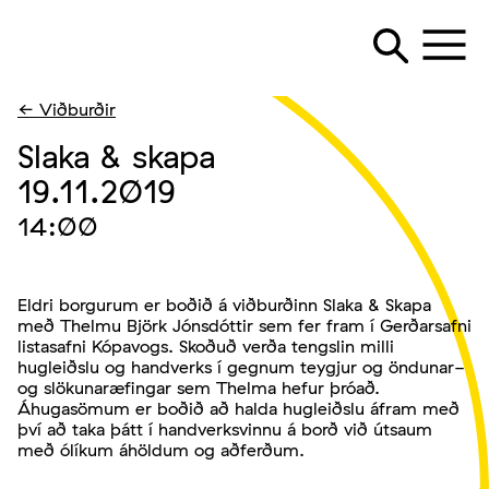
← Viðburðir
Slaka & skapa
19.11.2019
14:00
Eldri borgurum er boðið á viðburðinn Slaka & Skapa
með Thelmu Björk Jónsdóttir sem fer fram í Gerðarsafni
listasafni Kópavogs. Skoðuð verða tengslin milli
hugleiðslu og handverks í gegnum teygjur og öndunar-
og slökunaræfingar sem Thelma hefur þróað.
Áhugasömum er boðið að halda hugleiðslu áfram með
því að taka þátt í handverksvinnu á borð við útsaum
með ólíkum áhöldum og aðferðum.