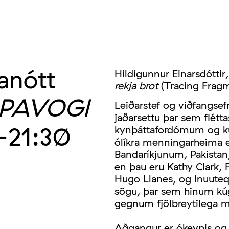
anótt
Hildigunnur Einarsdótti
rekja brot
(Tracing Fragm
ÓPAVOGI
Leiðarstef og viðfangsef
jaðarsettu þar sem flét
21:30
kynþáttafordómum og kúgu
ólíkra menningarheima e
Bandaríkjunum, Pakista
en þau eru Kathy Clark, 
Hugo Llanes, og Inuuteq 
sögu, þar sem hinum kúgu
gegnum fjölbreytilega m
Aðgangur er ókeypis og 