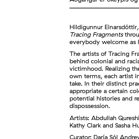
Hildigunnur Einarsdóttir
Tracing Fragments
throu
everybody welcome as lo
The artists of Tracing 
behind colonial and raci
victimhood. Realizing t
own terms, each artist 
take. In their distinct pr
appropriate a certain c
potential histories and 
dispossession.
Artists: Abdullah Quresh
Kathy Clark and Sasha H
Curator: Daría Sól Andr