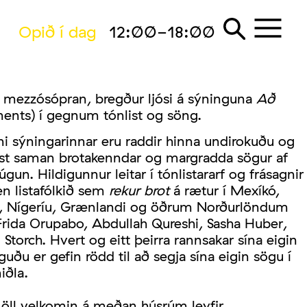
Opið í dag
12:00-18:00
r, mezzósópran, bregður ljósi á sýninguna
Að
ents) í gegnum tónlist og söng.
ni sýningarinnar eru raddir hinna undirokuðu og
tast saman brotakenndar og margradda sögur af
n. Hildigunnur leitar í tónlistararf og frásagnir
n listafólkið sem
rekur brot
á rætur í Mexíkó,
n, Nígeríu, Grænlandi og öðrum Norðurlöndum
Frida Orupabo, Abdullah Qureshi, Sasha Huber,
Storch. Hvert og eitt þeirra rannsakar sína eigin
ðu er gefin rödd til að segja sína eigin sögu í
iðla.
öll velkomin á meðan húsrúm leyfir.