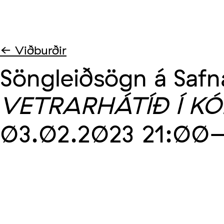
← Viðburðir
Söngleiðsögn á Safn
VETRARHÁTÍÐ Í K
03.02.2023
21:00
–