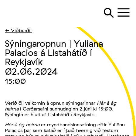
← Viðburðir
Sýningaropnun | Yuliana
Palacios á Listahátíð í
Reykjavík
02.06.2024
15:00
Verið öll velkomin á opnun sýningarinnar
Hér á ég
heima
í Gerðarsafni sunnudaginn 2.júní kl 15:00.
Sýningin er hluti af Listahátíð í Reykjavík.
Hér á ég heima
er myndbandsinnsetning eftir Yuliönu
Palacios þar sem kafað er í það hvernig við festum