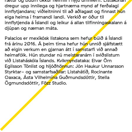
rætur og búum okkur heimili í nýju umhverfi. Listakonan
dregur upp innilega og hjartnæma mynd af ferðalagi
innflytjandans; viðleitninni til að aðlagast og finnast hún
eiga heima í framandi landi. Verkið er óður til
innflytjenda á Íslandi og leikur á allan tilfinningaskalann á
djúpan og næman máta.
Palacios er mexíkósk listakona sem hefur búið á Íslandi
frá árinu 2016. Á þeim tíma hefur hún unnið sjálfstætt
að eigin verkum en gjarnan átt í samstarfi við annað
heimafólk. Hún stundar nú meistaranám í sviðslistum
við Listaháskóla Íslands. Kvikmyndataka: Elvar Örn
Egilsson Tónlist og hljóðhönnun: Jón Haukur Unnarsson
Styrktar- og samstarfsaðilar: Listahátíð, Rocinante
Oaxaca, Ásta Vilhelmína Guðmundsdóttir, Stella
Ögmundsdóttir, Fözz Studio.