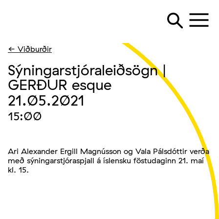
← Viðburðir
Sýningarstjóraleiðsögn |
GERÐUR esque
21.05.2021
15:00
Ari Alexander Ergill Magnússon og Vala Pálsdóttir verða
með sýningarstjóraspjall á íslensku föstudaginn 21. maí
kl. 15.