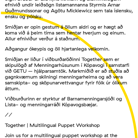
efnivið undir leiðsögn listamannanna Styrmis Arnar
Guðmundssonar og Agötu Mickiewicz sem tala íslensku,
ensku og pólsku.
Smiðjan er opin gestum á öllum aldri og er hægt að
koma við á þeim tíma sem hentar hverjum og einum.
Allur efniviður verður á staðnum.
Aðgangur ókeypis og öll hjartanlega velkomin.
Smiðjan er liður í viðburðaröðinni Together sem er
skipulögð af Menningarhúsunum í Kópavogi í samstarfi
við GETU – hjálparsamtök. Markmiðið er að stuðla að
gagnkvæmum skilningi menningarheima og að vera
samskipta- og sköpunarvettvangur fyrir fólk úr ólíkum
áttum.
Viðburðurinn er styrktur af Barnamenningarsjóði og
Lista- og menningarráði Kópavogsbæjar.
//
Together | Multilingual Puppet Workshop
Join us for a multilingual puppet workshop at the