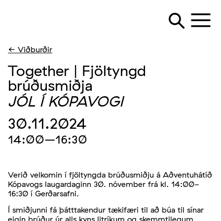
← Viðburðir
Together | Fjöltyngd
brúðusmiðja
JÓL Í KÓPAVOGI
30.11.2024
14:00
–16:30
Verið velkomin í fjöltyngda brúðusmiðju á Aðventuhátíð
Kópavogs laugardaginn 30. nóvember frá kl. 14:00-
16:30 í Gerðarsafni.
Í smiðjunni fá þátttakendur tækifæri til að búa til sínar
eigin brúður úr alls kyns litríkum og skemmtilegum