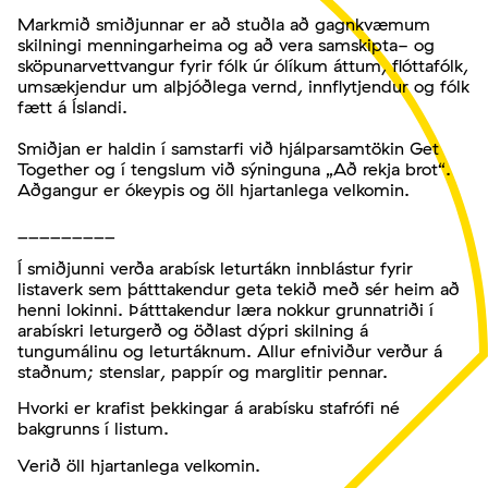
Markmið smiðjunnar er að stuðla að gagnkvæmum
skilningi menningarheima og að vera samskipta- og
sköpunarvettvangur fyrir fólk úr ólíkum áttum, flóttafólk,
umsækjendur um alþjóðlega vernd, innflytjendur og fólk
fætt á Íslandi.
Smiðjan er haldin í samstarfi við hjálparsamtökin Get
Together og í tengslum við sýninguna „Að rekja brot“.
Aðgangur er ókeypis og öll hjartanlega velkomin.
_________
Í smiðjunni verða arabísk leturtákn innblástur fyrir
listaverk sem þátttakendur geta tekið með sér heim að
henni lokinni. Þátttakendur læra nokkur grunnatriði í
arabískri leturgerð og öðlast dýpri skilning á
tungumálinu og leturtáknum. Allur efniviður verður á
staðnum; stenslar, pappír og marglitir pennar.
Hvorki er krafist þekkingar á arabísku stafrófi né
bakgrunns í listum.
Verið öll hjartanlega velkomin.