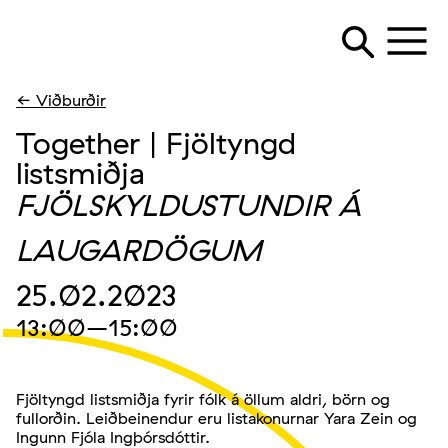
← Viðburðir
Together | Fjöltyngd
listsmiðja
FJÖLSKYLDUSTUNDIR Á
LAUGARDÖGUM
25.02.2023
13:00
–15:00
Fjöltyngd listsmiðja fyrir fólk á öllum aldri, börn og
fullorðin. Leiðbeinendur eru listakonurnar Yara Zein og
Ingunn Fjóla Ingþórsdóttir.