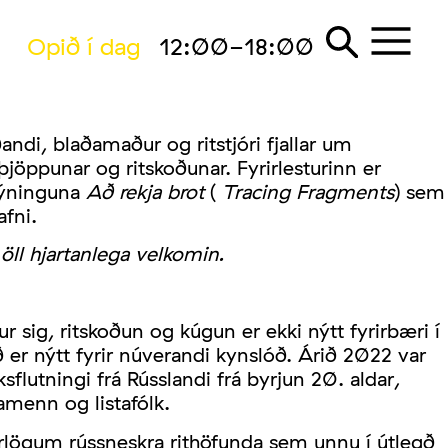
Opið í dag
12:00-18:00
andi, blaðamaður og ritstjóri fjallar um
ppunar og ritskoðunar. Fyrirlesturinn er
sýninguna
Að rekja brot
(
Tracing Fragments
) sem
afni.
ll hjartanlega velkomin.
r sig, ritskoðun og kúgun er ekki nýtt fyrirbæri í
er nýtt fyrir núverandi kynslóð. Árið 2022 var
sflutningi frá Rússlandi frá byrjun 20. aldar,
amenn og listafólk.
rlögum rússneskra rithöfunda sem unnu í útlegð