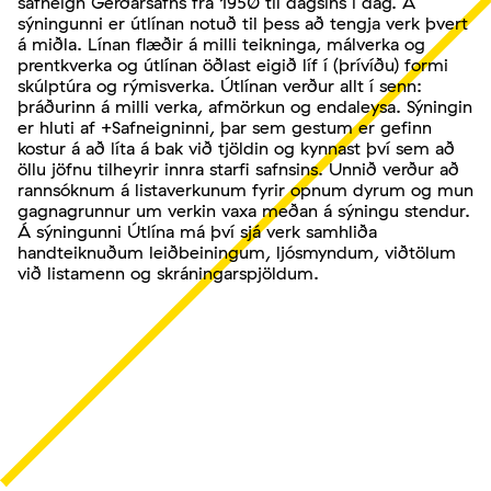
safneign Gerðarsafns frá 1950 til dagsins í dag. Á
sýningunni er útlínan notuð til þess að tengja verk þvert
á miðla. Línan flæðir á milli teikninga, málverka og
prentkverka og útlínan öðlast eigið líf í (þrívíðu) formi
skúlptúra og rýmisverka. Útlínan verður allt í senn:
þráðurinn á milli verka, afmörkun og endaleysa. Sýningin
er hluti af +Safneigninni, þar sem gestum er gefinn
kostur á að líta á bak við tjöldin og kynnast því sem að
öllu jöfnu tilheyrir innra starfi safnsins. Unnið verður að
rannsóknum á listaverkunum fyrir opnum dyrum og mun
gagnagrunnur um verkin vaxa meðan á sýningu stendur.
Á sýningunni Útlína má því sjá verk samhliða
handteiknuðum leiðbeiningum, ljósmyndum, viðtölum
við listamenn og skráningarspjöldum.