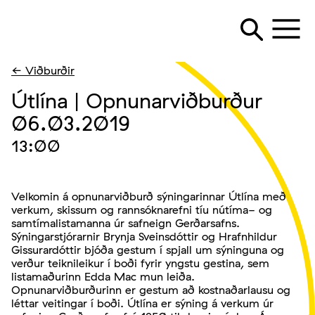
← Viðburðir
Útlína | Opnunarviðburður
06.03.2019
13:00
Velkomin á opnunarviðburð sýningarinnar Útlína með
verkum, skissum og rannsóknarefni tíu nútíma- og
samtímalistamanna úr safneign Gerðarsafns.
Sýningarstjórarnir Brynja Sveinsdóttir og Hrafnhildur
Gissurardóttir bjóða gestum í spjall um sýninguna og
verður teiknileikur í boði fyrir yngstu gestina, sem
listamaðurinn Edda Mac mun leiða.
Opnunarviðburðurinn er gestum að kostnaðarlausu og
léttar veitingar í boði. Útlína er sýning á verkum úr