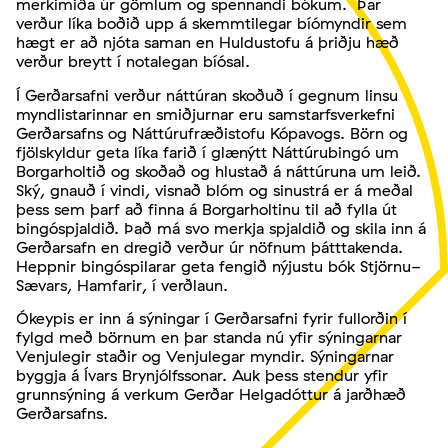
merkimiða úr gömlum og spennandi bókum. Þar
verður líka boðið upp á skemmtilegar bíómyndir sem
hægt er að njóta saman en Huldustofu á þriðju hæð
verður breytt í notalegan bíósal.
Í Gerðarsafni verður náttúran skoðuð í gegnum linsu
myndlistarinnar en smiðjurnar eru samstarfsverkefni
Gerðarsafns og Náttúrufræðistofu Kópavogs. Börn og
fjölskyldur geta líka farið í glænýtt Náttúrubingó um
Borgarholtið og skoðað og hlustað á náttúruna um leið.
Ský, gnauð í vindi, visnað blóm og sinustrá er á meðal
þess sem þarf að finna á Borgarholtinu til að fylla út
bingóspjaldið. Það má svo merkja spjaldið og skila inn á
Gerðarsafn en dregið verður úr nöfnum þátttakenda.
Heppnir bingóspilarar geta fengið nýjustu bók Stjörnu-
Sævars, Hamfarir, í verðlaun.
Ókeypis er inn á sýningar í Gerðarsafni fyrir fullorðin í
fylgd með börnum en þar standa nú yfir sýningarnar
Venjulegir staðir og Venjulegar myndir. Sýningarnar
byggja á Ívars Brynjólfssonar. Auk þess stendur yfir
grunnsýning á verkum Gerðar Helgadóttur á jarðhæð
Gerðarsafns.