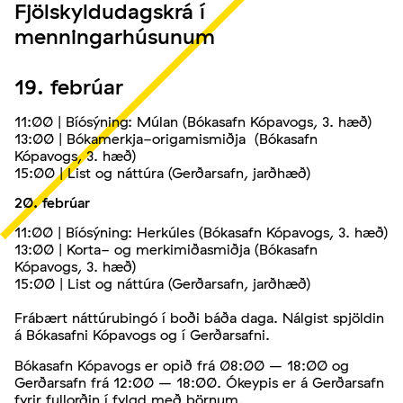
Fjölskyldudagskrá í
menningarhúsunum
19. febrúar
11:00 | Bíósýning: Múlan (Bókasafn Kópavogs, 3. hæð)
13:00 | Bókamerkja-origamismiðja (Bókasafn
Kópavogs, 3. hæð)
15:00 | List og náttúra (Gerðarsafn, jarðhæð)
20. febrúar
11:00 | Bíósýning: Herkúles (Bókasafn Kópavogs, 3. hæð)
13:00 | Korta- og merkimiðasmiðja (Bókasafn
Kópavogs, 3. hæð)
15:00 | List og náttúra (Gerðarsafn, jarðhæð)
Frábært
náttúrubingó
í boði báða daga. Nálgist spjöldin
á Bókasafni Kópavogs og í Gerðarsafni.
Bókasafn Kópavogs er opið frá 08:00 – 18:00 og
Gerðarsafn frá 12:00 – 18:00. Ókeypis er á Gerðarsafn
fyrir fullorðin í fylgd með börnum.