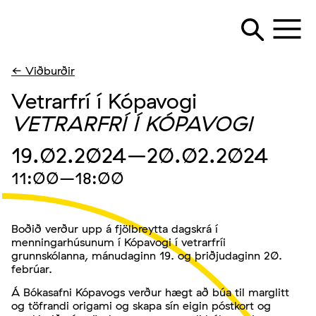
← Viðburðir
Vetrarfrí í Kópavogi
VETRARFRÍ Í KÓPAVOGI
19.02.2024
–20.02.2024
11:00
–18:00
Boðið verður upp á fjölbreytta dagskrá í
menningarhúsunum í Kópavogi í vetrarfríi
grunnskólanna, mánudaginn 19. og þriðjudaginn 20.
febrúar.
Á Bókasafni Kópavogs verður hægt að búa til marglitt
og töfrandi origami og skapa sín eigin póstkort og