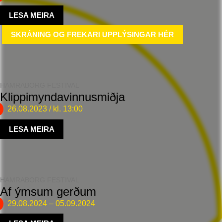
LESA MEIRA
SKRÁNING OG FREKARI UPPLÝSINGAR HÉR
HAMRABORG FESTIVAL
Klippimyndavinnusmiðja
26.08.2023
/ kl. 13:00
LESA MEIRA
HAMRABORG FESTIVAL
Af ýmsum gerðum
29.08.2024
–
05.09.2024