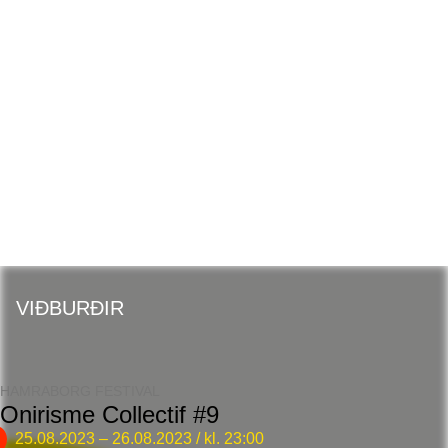
HAMRABORG
FESTIVAL
VIÐBURÐIR
HAMRABORG FESTIVAL
Onirisme Collectif #9
25.08.2023
–
26.08.2023
/ kl. 23:00