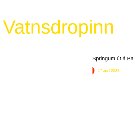
Vatnsdropinn
Springum út á B
17 apríl 2023