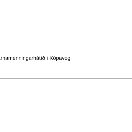
arnamenningarhátíð í Kópavogi