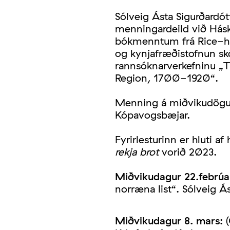
Sólveig Ásta Sigurðardót
menningardeild við Hásk
bókmenntum frá Rice-há
og kynjafræðistofnun sk
rannsóknarverkefninu „Tr
Region, 1700-1920“.
Menning á miðvikudögum 
Kópavogsbæjar.
Fyrirlesturinn er hluti 
rekja brot
vorið 2023.
Miðvikudagur 22.febrúa
norræna list“. Sólveig 
Miðvikudagur 8. mars:
(