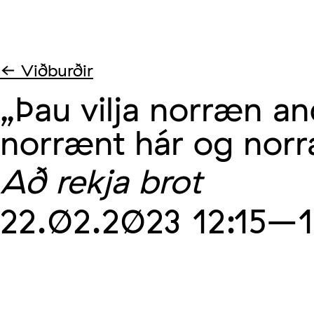
← Viðburðir
„Þau vilja norræn and
norrænt hár og norr
Að rekja brot
22.02.2023
12:15
–1