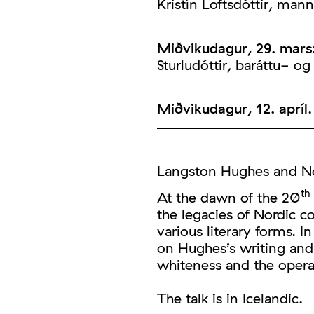
Kristín Loftsdóttir, man
Miðvikudagur, 29. mars
Sturludóttir, baráttu- og
Miðvikudagur, 12. apríl
Langston Hughes and Nor
th
At the dawn of the 20
the legacies of Nordic c
various literary forms. In
on Hughes’s writing and 
whiteness and the operat
The talk is in Icelandic.