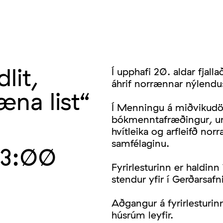
lit,
Í upphafi 20. aldar fjal
áhrif norrænnar nýlendu
æna list“
Í Menningu á miðvikudög
bókmenntafræðingur, um 
hvítleika og arfleifð no
samfélaginu.
3:00
Fyrirlesturinn er haldin
stendur yfir í Gerðarsafni
Aðgangur á fyrirlesturin
húsrúm leyfir.