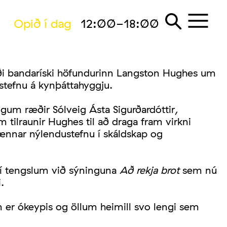
Opið í dag
12:00-18:00
laði bandaríski höfundurinn Langston Hughes um
stefnu á kynþáttahyggju.
um ræðir Sólveig Ásta Sigurðardóttir,
tilraunir Hughes til að draga fram virkni
rrænnar nýlendustefnu í skáldskap og
n í tengslum við sýninguna
Að rekja brot
sem nú
.
n er ókeypis og öllum heimill svo lengi sem