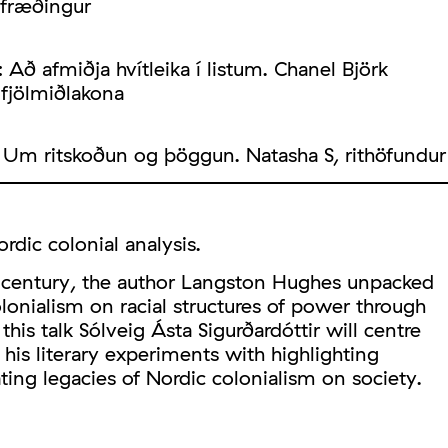
nfræðingur
:
Að afmiðja hvítleika í listum. Chanel Björk
 fjölmiðlakona
. Um ritskoðun og þöggun. Natasha S, rithöfundur
dic colonial analysis.
century, the author Langston Hughes unpacked
olonialism on racial structures of power through
 this talk Sólveig Ásta Sigurðardóttir will centre
his literary experiments with highlighting
ing legacies of Nordic colonialism on society.