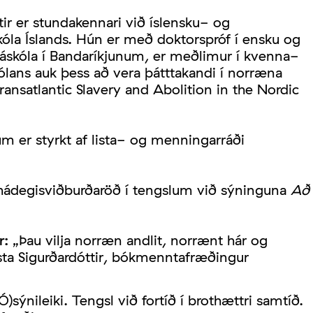
tir er stundakennari við íslensku- og
óla Íslands. Hún er með doktorspróf í ensku og
skóla í Bandaríkjunum, er meðlimur í kvenna-
ólans auk þess að vera þátttakandi í norræna
ansatlantic Slavery and Abolition in the Nordic
er styrkt af lista- og menningarráði
af hádegisviðburðaröð í tengslum við sýninguna
Að
r:
„Þau vilja norræn andlit, norrænt hár og
Ásta Sigurðardóttir, bókmenntafræðingur
Ó)sýnileiki. Tengsl við fortíð í brothættri samtíð.