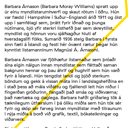
Barbara Árnason (Barbara Moray Williams) spratt upp
úr einu myndlistarumhverfi og skaut rótum í öðru. Hún
var fædd í Hampshire í Suður-Englandi árið 1911 og ólst
upp í samfélagi sem, þrátt fyrir iðnað og þunga
nútímans, bjó yfir sterkri listhefð þar sem skreytilist,
myndlist og hönnun voru sjálfsagður hluti af
hversdagslífi fólks. Sumarið 1936 steig Barbara í fyrsta
sinn fæti á Íslandi og festi hér óvænt rætur þegar hún
kynntist listamanninum Magnúsi Á. Árnasyni.
Barbara Árnason var fjölhæfur listamaður sem þróaði
sína eigin nálgun innan myndlistar sem fléttaði saman
bakgrunn hennar og þau áhrif og hughrif sem hún varð
fyrir á Íslandi. Hún tengdist landi og þjóð sterkum
böndum og gekk á vissan máta inn í landslagshefðina en
í stað þess að mála víðáttu og fjalllendi leit hún niður í
fíngerðan gróðurinn, fangaði það smáa og viðkvæma;
það nærtæka og daglega. Barbara hafði gríðarleg tök á
tæknilegum útfærslum í þá ólíku miðla sem hún tók sér
fyrir og skóp sér farveg innan myndlistar með tilraunum
í nýja miðla á borð við grafík, textíl, bókateikningar og
viðarverk.