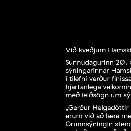
Við kveðjum Hamski
Sunnudagurinn 20. o
sýningarinnar Hamsk
í tilefni verður finis
hjartanlega velkomin
með leiðsögn um sý
„Gerður Helgadóttir á
erum við að læra m
Grunnsýningin stend