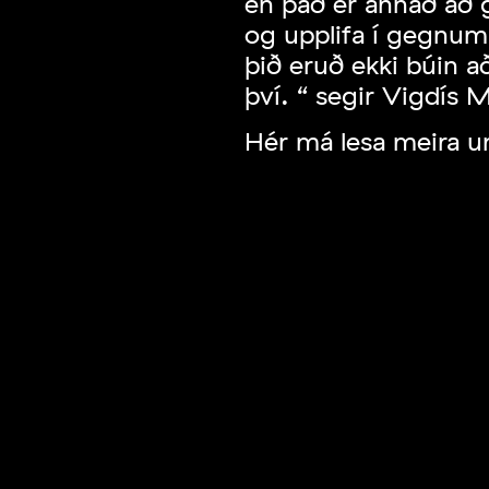
en það er annað að
og upplifa í gegnum
þið eruð ekki búin 
því. “ segir Vigdís 
Hér
má lesa meira u