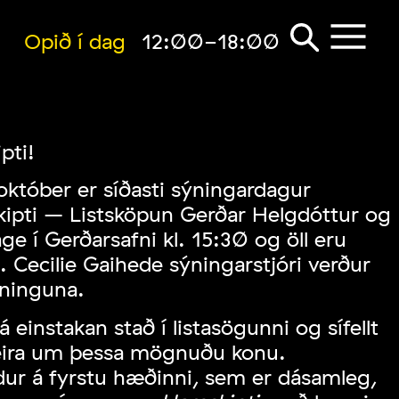
Opið í dag
12:00-18:00
pti!
któber er síðasti sýningardagur
ipti – Listsköpun Gerðar Helgdóttur og
sage í Gerðarsafni kl. 15:30 og öll eru
. Cecilie Gaihede sýningarstjóri verður
ninguna.
 einstakan stað í listasögunni og sífellt
eira um þessa mögnuðu konu.
ur á fyrstu hæðinni, sem er dásamleg,