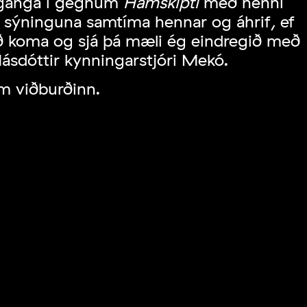
 ganga í gegnum
Hamskipti
með henni
 sýninguna samtíma hennar og áhrif, ef
að koma og sjá þá mæli ég eindregið með
Másdóttir kynningarstjóri Mekó.
m viðburðinn.