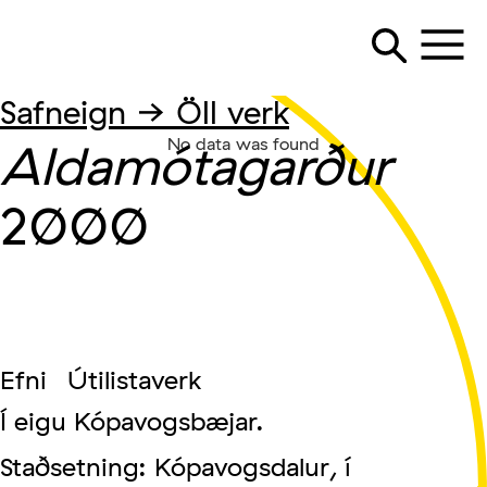
Safneign → Öll verk
Aldamótagarður
No data was found
2000
Efni
Útilistaverk
Í eigu Kópavogsbæjar.
Staðsetning: Kópavogsdalur, í