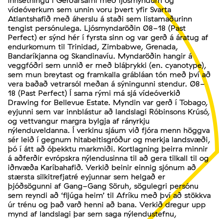
innsetningu í Gerðarsafni með ljósmyndum og
vídeóverkum sem unnin voru þvert yfir Svarta
Atlantshafið með áherslu á staði sem listamaðurinn
tengist persónulega. Ljósmyndaröðin 08-18 (Past
Perfect) er sýnd hér í fyrsta sinn og var gerð á áratug af
endurkomum til Trinidad, Zimbabwe, Grenada,
Bandaríkjanna og Skandinavíu. Myndaröðin hangir á
veggfóðri sem unnið er með bláþrykki (en. cyanotype),
sem mun breytast og framkalla grábláan tón með því að
vera baðað vetrarsól meðan á sýningunni stendur. 08-
18 (Past Perfect) Í sama rými má sjá vídeóverkið
Drawing for Bellevue Estate. Myndin var gerð í Tobago,
eyjunni sem var innblástur að landslagi Róbinsons Krúsó,
og vettvangur margra bylgja af rányrkju
nýlenduveldanna. Í verkinu sjáum við fjóra menn höggva
sér leið í gegnum hitabeltisgróður og merkja landsvæði,
þó í átt að óþekktu markmiði. Kortlagning þeirra minnir
á aðferðir evrópskra nýlendusinna til að gera tilkall til og
iðnvæða Karíbahafið. Verkið beinir einnig sjónum að
stærsta silkitrefjatré eyjunnar sem helgað er
þjóðsögunni af Gang-Gang Söruh, sögulegri persónu
sem reyndi að ‘fljúga heim’ til Afríku með því að stökkva
úr trénu og það varð henni að bana. Verkið dregur upp
mynd af landslagi þar sem saga nýlendustefnu,