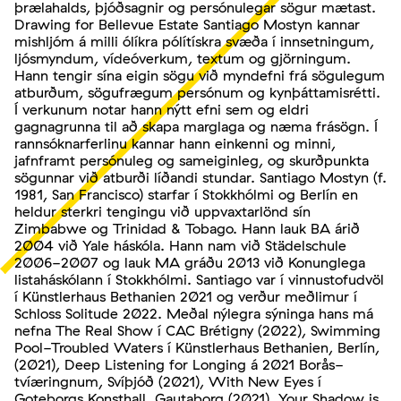
þrælahalds, þjóðsagnir og persónulegar sögur mætast.
Drawing for Bellevue Estate Santiago Mostyn kannar
mishljóm á milli ólíkra pólítískra svæða í innsetningum,
ljósmyndum, vídeóverkum, textum og gjörningum.
Hann tengir sína eigin sögu við myndefni frá sögulegum
atburðum, sögufrægum persónum og kynþáttamisrétti.
Í verkunum notar hann nýtt efni sem og eldri
gagnagrunna til að skapa marglaga og næma frásögn. Í
rannsóknarferlinu kannar hann einkenni og minni,
jafnframt persónuleg og sameiginleg, og skurðpunkta
sögunnar við atburði líðandi stundar. Santiago Mostyn (f.
1981, San Francisco) starfar í Stokkhólmi og Berlín en
heldur sterkri tengingu við uppvaxtarlönd sín
Zimbabwe og Trinidad & Tobago. Hann lauk BA árið
2004 við Yale háskóla. Hann nam við Städelschule
2006-2007 og lauk MA gráðu 2013 við Konunglega
listaháskólann í Stokkhólmi. Santiago var í vinnustofudvöl
í Künstlerhaus Bethanien 2021 og verður meðlimur í
Schloss Solitude 2022. Meðal nýlegra sýninga hans má
nefna The Real Show í CAC Brétigny (2022), Swimming
Pool-Troubled Waters í Künstlerhaus Bethanien, Berlín,
(2021), Deep Listening for Longing á 2021 Borås-
tvíæringnum, Svíþjóð (2021), With New Eyes í
Goteborgs Konsthall, Gautaborg (2021), Your Shadow is