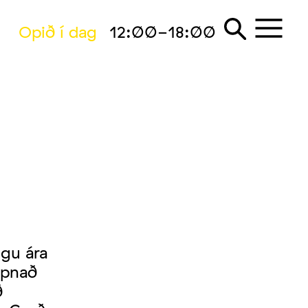
Opið í dag
12:00-18:00
gu ára
opnað
ð