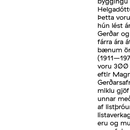
byggingu s
Helgadótt
Þetta vor
hún lést á
Gerðar og 
fárra ára á
bænum önn
(1911–197
voru 300 
eftir Mag
Gerðarsafn
miklu gjö
unnar me
af listþró
listaverka
eru og mu