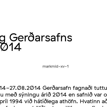
g Gerðarsafns
2014
4-27.08.2014 Gerðarsafn fagnaði tuttu
nu með sýningu árið 2014 en safnið var 
príl 1994 við hátíðlega athöfn. Hvatinn a