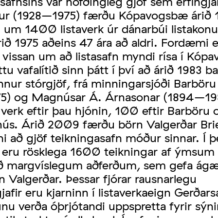
afnsins var höfðingleg gjöf sem erfingja
ur (1928–1975) færðu Kópavogsbæ árið 
u um 1400 listaverk úr dánarbúi listakon
rið 1975 aðeins 47 ára að aldri. Fordæmi e
vissan um að listasafn myndi rísa í Kópa
ttu vafalítið sinn þátt í því að árið 1983 ba
ur stórgjöf, frá minningarsjóði Barbör
5) og Magnúsar Á. Árnasonar (1894–19
verk eftir þau hjónin, 100 eftir Barböru
nús. Árið 2009 færðu börn Valgerðar Br
i að gjöf teikningasafn móður sinnar. Í þ
f eru rösklega 1600 teikningar af ýmsum 
ð margvíslegum aðferðum, sem gefa ág
un Valgerðar. Þessar fjórar rausnarlegu
gjafir eru kjarninn í listaverkaeign Gerðar
nu verða óþrjótandi uppspretta fyrir sýn