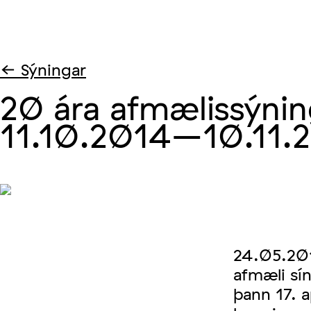
← Sýningar
20 ára afmælissýnin
11.10.2014
–10.11.
24.05.201
afmæli sí
þann 17. a