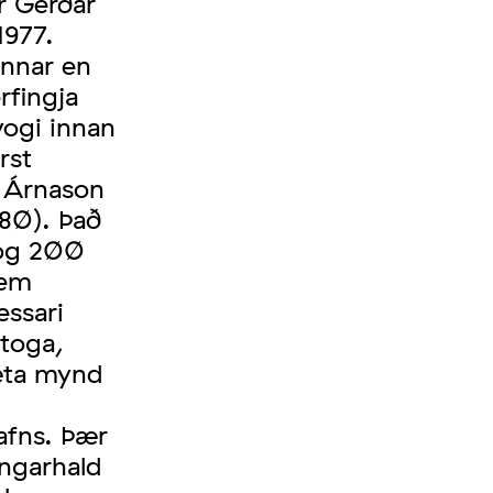
r Gerðar
1977.
unnar en
rfingja
vogi innan
rst
u Árnason
80). Það
 og 200
iem
essari
toga,
æta mynd
safns. Þær
ingarhald