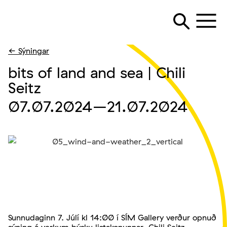
← Sýningar
bits of land and sea | Chili
Seitz
07.07.2024
–21.07.2024
Sunnudaginn 7. Júlí kl 14:00 í SÍM Gallery verður opnuð