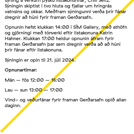
sýning á verkum þýsku listakonunnar, Chili Seitz.
Sýningin skiptist í tvo hluta og fjallar um hringrás
vatnsins og okkar. Meðfram sýningunni verða þrír fánar
dregnir að húni fyrir framan Gerðarsafn.
Opnunin hefst klukkan 14:00 í SÍM Gallery, með athöfn
og gjörningi með tónverki eftir listakonuna Katrin
Hahner. Klukkan 17:00 heldur opnunin áfram fyrir
framan Gerðarsafn þar sem dregnir verða að að húni
þrír fánar eftir listakonuna.
Sýningin er opin til 21. júlí 2024.
Opnunartímar:
Mán – fös 12:00 – 16:00
Lau – sun 13:00 – 17:00
Vind- og veðurfánar fyrir framan Gerðarsafn opið allan
daginn.