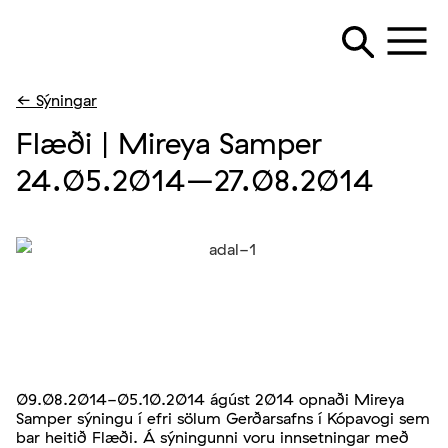
← Sýningar
Flæði | Mireya Samper
24.05.2014
–27.08.2014
09.08.2014-05.10.2014 ágúst 2014 opnaði Mireya
Samper sýningu í efri sölum Gerðarsafns í Kópavogi sem
bar heitið Flæði. Á sýningunni voru innsetningar með