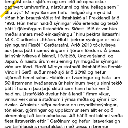
tengjast okkur sjálfum og um leið að opna okkur
gagnvart umhverfinu, náttúrunni og hinu heilaga sem í
öllu býr.“ Mireya Samper hefur helgað sig myndlist
síðan hún brautskráðist frá listaháskóla í Frakklandi árið
1993. Hún hefur haldið sýningar víða erlendis og tekið
þátt í fjölmörgum listahátíðum. Síðast liðið ár var hún
meðal annars með einkasýningu í hinu þekkta listasafni
M.K. Ciurlionis í Litháen. Hluti þeirrar sýningar er nú á
sýningunni Flæði í Gerðarsafni. Árið 2013 tók Mireya
auk þess þátt i samsýningum í fjórum löndum. Á þessu
ári sýnir Mireya á Íslandi, í Svíþjóð, Ungverjalandi og
Japan. Á næstu árum eru einnig fyrirhugaðar sýningar
víða um lönd. Flæði Mireya stofnaði listahátíðina Ferskir
Vindir í Garði suður með sjó árið 2010 og hefur
stjórnað henni síðan. Hátíðin er tvíæringur og hafa um
50 listamenn hvaðanæva úr heiminum hverju sinni tekið
þátt í honum þau þrjú skipti sem hann hefur verið
haldinn. Listafólkið dvelur hér á landi í fimm vikur,
vinnur verk sína á staðnum í ýmsa miðla og sýnir í lok
dvalar. Afrakstur sköpunarinnar eru myndlistasýningar,
tónleikar, gjörningar og uppákomur sem allt er opið
almenningi að kostnaðarlausu. Að hátíðinni lokinni verða
flest listaverkin eftir í Garðinum og hefur listaverkaeign
sveitarfélagsins margfaldast með þessum þremur