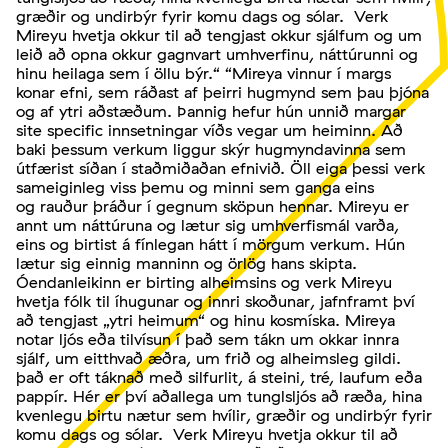
græðir og undirbýr fyrir komu dags og sólar. Verk
Mireyu hvetja okkur til að tengjast okkur sjálfum og um
leið að opna okkur gagnvart umhverfinu, náttúrunni og
hinu heilaga sem í öllu býr.“ “Mireya vinnur í margs
konar efni, sem ráðast af þeirri hugmynd sem þau þjóna
og af ytri aðstæðum. Þannig hefur hún unnið margar
site specific innsetningar víðs vegar um heiminn. Að
baki þessum verkum liggur skýr hugmyndavinna sem
útfærist síðan í staðmiðaðan efnivið. Öll eiga þessi verk
sameiginleg viss þemu og minni sem ganga eins
og rauður þráður í gegnum sköpun hennar. Mireyu er
annt um náttúruna og lætur sig umhverfismál varða,
eins og birtist á fínlegan hátt í mörgum verkum. Hún
lætur sig einnig manninn og örlög hans skipta.
Óendanleikinn er birting alheimsins og verk Mireyu
hvetja fólk til íhugunar og innri skoðunar, jafnframt því
að tengjast „ytri heimum“ og hinu kosmíska. Mireya
notar ljós eða tilvísun í það sem tákn um okkar innra
sjálf, um eitthvað æðra, um frið og alheimsleg gildi.
það er oft táknað með silfurlit, á steini, tré, laufum eða
pappír. Hér er því aðallega um tunglsljós að ræða, hina
kvenlegu birtu nætur sem hvílir, græðir og undirbýr fyrir
komu dags og sólar. Verk Mireyu hvetja okkur til að