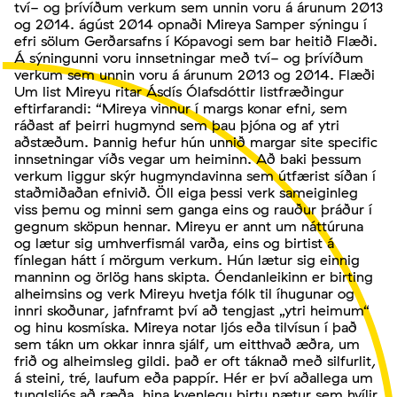
tví- og þrívíðum verkum sem unnin voru á árunum 2013
og 2014. ágúst 2014 opnaði Mireya Samper sýningu í
efri sölum Gerðarsafns í Kópavogi sem bar heitið Flæði.
Á sýningunni voru innsetningar með tví- og þrívíðum
verkum sem unnin voru á árunum 2013 og 2014. Flæði
Um list Mireyu ritar Ásdís Ólafsdóttir listfræðingur
eftirfarandi: “Mireya vinnur í margs konar efni, sem
ráðast af þeirri hugmynd sem þau þjóna og af ytri
aðstæðum. Þannig hefur hún unnið margar site specific
innsetningar víðs vegar um heiminn. Að baki þessum
verkum liggur skýr hugmyndavinna sem útfærist síðan í
staðmiðaðan efnivið. Öll eiga þessi verk sameiginleg
viss þemu og minni sem ganga eins og rauður þráður í
gegnum sköpun hennar. Mireyu er annt um náttúruna
og lætur sig umhverfismál varða, eins og birtist á
fínlegan hátt í mörgum verkum. Hún lætur sig einnig
manninn og örlög hans skipta. Óendanleikinn er birting
alheimsins og verk Mireyu hvetja fólk til íhugunar og
innri skoðunar, jafnframt því að tengjast „ytri heimum“
og hinu kosmíska. Mireya notar ljós eða tilvísun í það
sem tákn um okkar innra sjálf, um eitthvað æðra, um
frið og alheimsleg gildi. það er oft táknað með silfurlit,
á steini, tré, laufum eða pappír. Hér er því aðallega um
tunglsljós að ræða, hina kvenlegu birtu nætur sem hvílir,