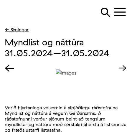
← Sýningar
Myndlist og náttúra
31.05.2024
–31.05.2024
Verið hjartanlega velkomin á alþjóðlegu ráðstefnuna
Myndlist og náttúra á vegum Gerðarsafns. Á
ráðstefnunni verður sjónum beint að tengslum
myndlistar og náttúru með sérstakri áherslu á listkennslu
og fræðslustarfi listasafna.