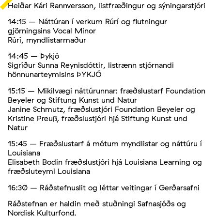
Heiðar Kári Rannversson, listfræðingur og sýningarstjóri
14:15 – Náttúran í verkum Rúrí og flutningur
gjörningsins Vocal Minor
Rúrí, myndlistarmaður
14:45 – Þykjó
Sigríður Sunna Reynisdóttir, listrænn stjórnandi
hönnunarteymisins ÞYKJÓ
15:15 – Mikilvægi náttúrunnar: fræðslustarf Foundation
Beyeler og Stiftung Kunst und Natur
Janine Schmutz, fræðslustjóri Foundation Beyeler og
Kristine Preuß, fræðslustjóri hjá Stiftung Kunst und
Natur
15:45 – Fræðslustarf á mótum myndlistar og náttúru í
Louisiana
Elisabeth Bodin fræðslustjóri hjá Louisiana Learning og
fræðsluteymi Louisiana
16:30 – Ráðstefnuslit og léttar veitingar í Gerðarsafni
Ráðstefnan er haldin með stuðningi Safnasjóðs og
Nordisk Kulturfond.