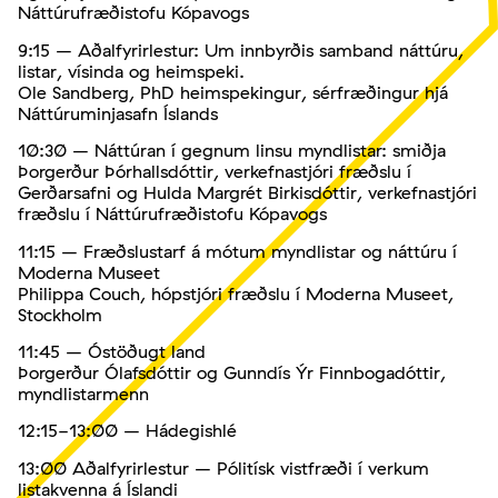
Náttúrufræðistofu Kópavogs
9:15 – Aðalfyrirlestur: Um innbyrðis samband náttúru,
listar, vísinda og heimspeki.
Ole Sandberg, PhD heimspekingur, sérfræðingur hjá
Náttúruminjasafn Íslands
10:30 – Náttúran í gegnum linsu myndlistar: smiðja
Þorgerður Þórhallsdóttir, verkefnastjóri fræðslu í
Gerðarsafni og Hulda Margrét Birkisdóttir, verkefnastjóri
fræðslu í Náttúrufræðistofu Kópavogs
11:15 – Fræðslustarf á mótum myndlistar og náttúru í
Moderna Museet
Philippa Couch, hópstjóri fræðslu í Moderna Museet,
Stockholm
11:45 – Óstöðugt land
Þorgerður Ólafsdóttir og Gunndís Ýr Finnbogadóttir,
myndlistarmenn
12:15-13:00 – Hádegishlé
13:00 Aðalfyrirlestur – Pólitísk vistfræði í verkum
listakvenna á Íslandi