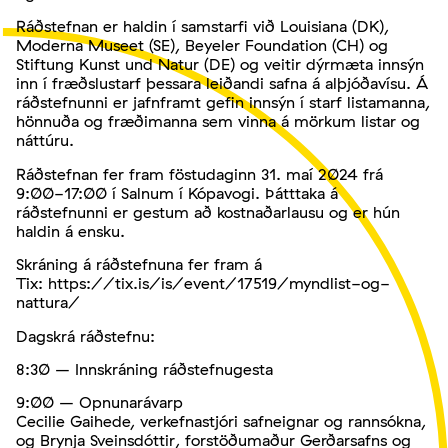
Ráðstefnan er haldin í samstarfi við Louisiana (DK),
Moderna Museet (SE), Beyeler Foundation (CH) og
Stiftung Kunst und Natur (DE) og veitir dýrmæta innsýn
inn í fræðslustarf þessara leiðandi safna á alþjóðavísu. Á
ráðstefnunni er jafnframt gefin innsýn í starf listamanna,
hönnuða og fræðimanna sem vinna á mörkum listar og
náttúru.
Ráðstefnan fer fram föstudaginn 31. maí 2024 frá
9:00-17:00 í Salnum í Kópavogi. Þátttaka á
ráðstefnunni er gestum að kostnaðarlausu og er hún
haldin á ensku.
Skráning á ráðstefnuna fer fram á
Tix:
https://tix.is/is/event/17519/myndlist-og-
nattura/
Dagskrá ráðstefnu:
8:30 – Innskráning ráðstefnugesta
9:00 – Opnunarávarp
Cecilie Gaihede, verkefnastjóri safneignar og rannsókna,
og Brynja Sveinsdóttir, forstöðumaður Gerðarsafns og