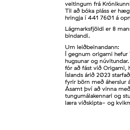
veitingum frá Krónikunn
Til að bóka pláss er hæ
hringja í 441 7601 á opn
Lágmarksfjöldi er 8 man
bindandi.
Um leiðbeinandann:
Í gegnum origami hefur 
hugsunar og núvitundar.
fór að fást við Origami, 
Íslands árið 2023 starfað
fyrir börn með áherslur á
Ásamt því að vinna með
tungumálakennari og stu
læra viðskipta- og kvi