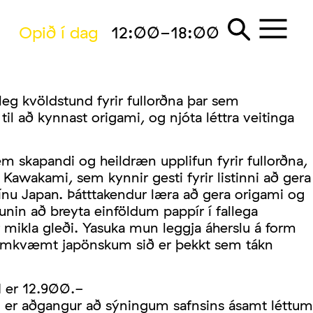
Opið í dag
12:00-18:00
 kvöldstund fyrir fullorðna þar sem
til að kynnast origami, og njóta léttra veitinga
m skapandi og heildræn upplifun fyrir fullorðna,
 Kawakami, sem kynnir gesti fyrir listinni að gera
ínu Japan. Þátttakendur læra að gera origami og
funin að breyta einföldum pappír í fallega
r mikla gleði. Yasuka mun leggja áherslu á form
samkvæmt japönskum sið er þekkt sem tákn
 er 12.900.-
ni er aðgangur að sýningum safnsins ásamt léttum