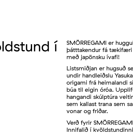
dstund í
SMÖRREGAMI er hugguleg
þátttakendur fá tækifæri 
með japönsku ívafi!
Listsmiðjan er hugsuð se
undir handleiðslu Yasuka
origami frá heimalandi s
búa til eigin óróa. Uppli
hangandi skúlptúra veiti
sem kallast trana sem 
vonar og friðar.
Verð fyrir SMÖRREGAMI
Innifalið í kvöldstundin