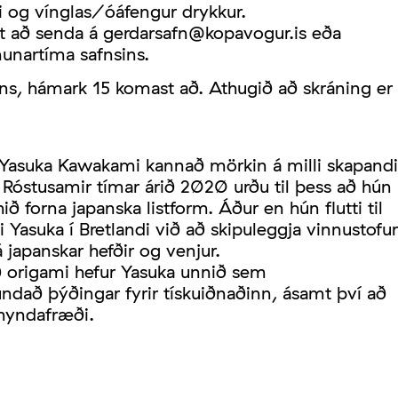
i og vínglas/óáfengur drykkur.
gt að senda á gerdarsafn@kopavogur.is eða
unartíma safnsins.
ns, hámark 15 komast að. Athugið að skráning er
Yasuka Kawakami kannað mörkin á milli skapandi
 Róstusamir tímar árið 2020 urðu til þess að hún
hið forna japanska listform. Áður en hún flutti til
i Yasuka í Bretlandi við að skipuleggja vinnustofur
 japanskar hefðir og venjur.
 origami hefur Yasuka unnið sem
ndað þýðingar fyrir tískuiðnaðinn, ásamt því að
kmyndafræði.