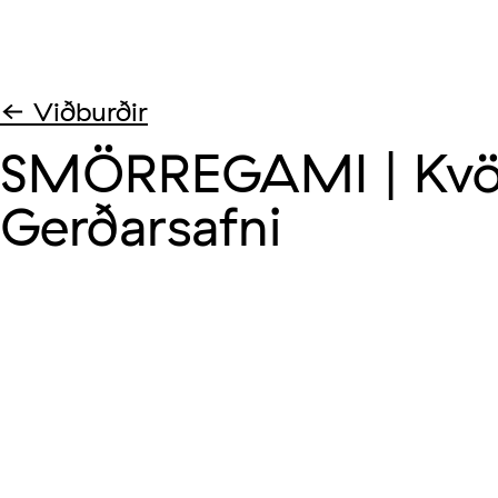
← Viðburðir
SMÖRREGAMI | Kvöl
Gerðarsafni