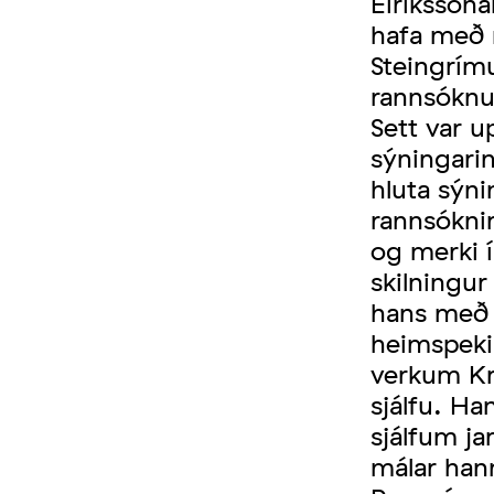
Eiríkssona
hafa með m
Steingrím
rannsóknu
Sett var u
sýningarin
hluta sýni
rannsóknir
og merki í
skilningur
hans með l
heimspeki
verkum Kri
sjálfu. Ha
sjálfum j
málar han