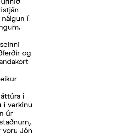
 unnið
istján
 nálgun í
ingum.
seinni
ðferðir og
landakort
g
Leikur
ttúra í
 í verkinu
n úr
 staðnum,
r voru Jón