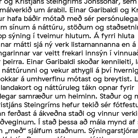
r og Kristjáns Steingríms Jónssonar, sem
álverkið um árabil. Einar Garibaldi og Kr
ur hafa báðir mótað með sér persónulega
m sínum á náttúru, stöðum og staðsetn
pp sýning í tveimur hlutum. Á fyrri hluta
nar mátti sjá ný verk listamannanna en á 
ngarinnar var veitt frekari innsýn í vinnua
 þeirra. Einar Garibaldi skoðar kennileiti, 
 náttúrunni og vekur athygli á því hverni
 okkar á umhverfinu mótast og breytist. 
andakort og náttúruleg tákn opnar fyrir
legar samræður um heiminn. Staður og ná
stjáns Steingríms hefur tekið sér fótfestu
nn ferðast á ákveðna staði og vinnur verki
arðveginum. Í stað þessa að mála mynd af
n „með“ sjálfum staðnum. Sýningarstjóra