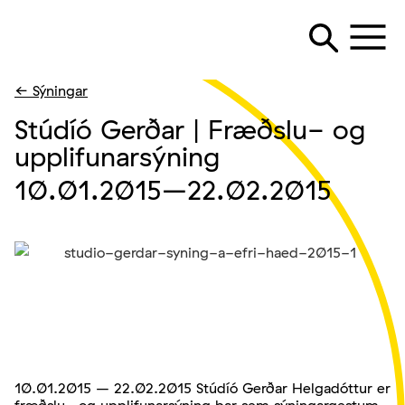
← Sýningar
Stúdíó Gerðar | Fræðslu- og
upplifunarsýning
10.01.2015
–22.02.2015
10.01.2015 – 22.02.2015 Stúdíó Gerðar Helgadóttur er