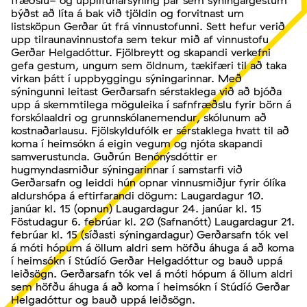
fræðslu- og upplifunarsýning þar sem sýningargestum
býðst að líta á bak við tjöldin og forvitnast um
listsköpun Gerðar út frá vinnustofunni. Sett hefur verið
upp tilraunavinnustofa sem tekur mið af vinnustofu
Gerðar Helgadóttur. Fjölbreytt og skapandi verkefni
gefa gestum, ungum sem öldnum, tækifæri til að taka
virkan þátt í uppbyggingu sýningarinnar. Með
sýningunni leitast Gerðarsafn sérstaklega við að bjóða
upp á skemmtilega möguleika í safnfræðslu fyrir börn á
forskólaaldri og grunnskólanemendur, skólunum að
kostnaðarlausu. Fjölskyldufólk er sérstaklega hvatt til að
koma í heimsókn á eigin vegum og njóta skapandi
samverustunda. Guðrún Benónýsdóttir er
hugmyndasmiður sýningarinnar í samstarfi við
Gerðarsafn og leiddi hún opnar vinnusmiðjur fyrir ólíka
aldurshópa á eftirfarandi dögum: Laugardagur 10.
janúar kl. 15 (opnun) Laugardagur 24. janúar kl. 15
Föstudagur 6. febrúar kl. 20 (Safnanótt) Laugardagur 21.
febrúar kl. 15 (síðasti sýningardagur) Gerðarsafn tók vel
á móti hópum á öllum aldri sem höfðu áhuga á að koma
í heimsókn í Stúdíó Gerðar Helgadóttur og bauð uppá
leiðsögn. Gerðarsafn tók vel á móti hópum á öllum aldri
sem höfðu áhuga á að koma í heimsókn í Stúdíó Gerðar
Helgadóttur og bauð uppá leiðsögn.