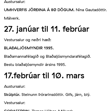
Austursalur:
UMHVERFIS JÖRÐINA Á 80 DÖGUM.
Nína Gautadóttir.
Málverk.
27. janúar til 11. febrúar
Vestursalur og neðri hæð:
BLAÐALJÓSMYNDIR 1995.
Blaðamannafélagið og Blaðaljósmyndarafélagið.
Bestu blaðaljósmyndir ársins 1995.
17.febrúar til 10. mars
Austursalur:
Skúlptúr.
Steinunn Þórarinsdóttir. Gifs, járn, blý.
Vestursalur:
GOÐAFERÐIN.
Tomas Hüber. Málverk.