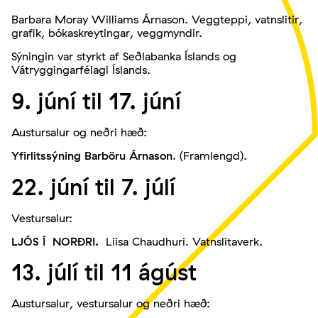
Barbara Moray Williams Árnason. Veggteppi, vatnslitir,
grafik, bókaskreytingar, veggmyndir.
Sýningin var styrkt af Seðlabanka Íslands og
Vátryggingarfélagi Íslands.
9. júní til 17. júní
Austursalur og neðri hæð:
Yfirlitssýning Barböru Árnason
. (Framlengd).
22. júní til 7. júlí
Vestursalur:
LJÓS Í NORÐRI.
Liisa Chaudhuri. Vatnslitaverk.
13. júlí til 11 ágúst
Austursalur, vestursalur og neðri hæð: