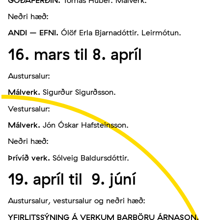
Neðri hæð:
ANDI – EFNI.
Ólöf Erla Bjarnadóttir. Leirmótun.
16. mars til 8. apríl
Austursalur:
Málverk
.
Sigurður Sigurðsson.
Vestursalur:
Málverk.
Jón Óskar Hafsteinsson.
Neðri hæð:
Þrívíð verk.
Sólveig Baldursdóttir.
19. apríl til 9. júní
Austursalur, vestursalur og neðri hæð:
YFIRLITSSÝNING Á VERKUM BARBÖRU ÁRNASON.