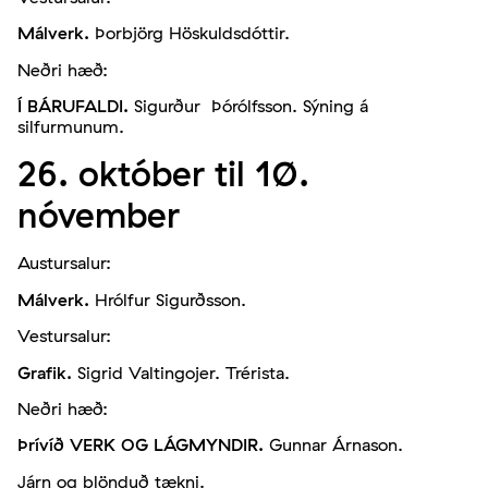
Málverk.
Þorbjörg Höskuldsdóttir.
Neðri hæð:
Í BÁRUFALDI.
Sigurður Þórólfsson. Sýning á
silfurmunum.
26. október til 10.
nóvember
Austursalur:
Málverk.
Hrólfur Sigurðsson.
Vestursalur:
Grafik.
Sigrid Valtingojer. Trérista.
Neðri hæð:
Þrívíð
VERK OG LÁGMYNDIR.
Gunnar Árnason.
Járn og blönduð tækni.