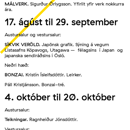
MÁLVERK.
Sigurður Örlygsson. Yfirlit yfir verk nokkurra
ára.
17. ágúst til 29. september
Austursalur og vestursalur:
SÍKVIK VERÖLD.
Japönsk grafik. Sýning á vegum
Listasafns Kópavogs, Utagawa – félagsins í Japan og
japanska sendiráðsins í Ósló.
Neðri hæð:
BONZAI.
Kristín Ísleifsdóttir. Leirker.
Páll Kristjánsson. Bonzai-tré.
4. október til 20. október
Austursalur:
Teikningar.
Ragnheiður Jónsdóttir.
Vestursalur: