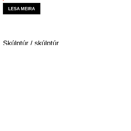
LESA MEIRA
Skúlptúr / skúlptúr
18.11.2020
–
18.04.2021
LESA MEIRA
Fjörutíu skynfæri
30.08.2020
–
13.09.2020
LESA MEIRA