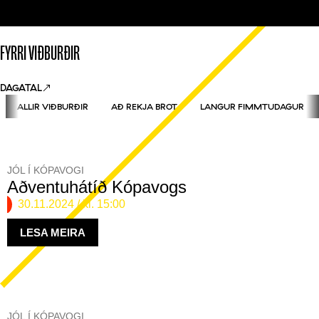
FYRRI VIÐBURÐIR
DAGATAL
ALLIR VIÐBURÐIR
AÐ REKJA BROT
LANGUR FIMMTUDAGUR
JÓL Í KÓPAVOGI
Aðventuhátíð Kópavogs
30.11.2024
/ kl. 15:00
LESA MEIRA
JÓL Í KÓPAVOGI