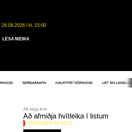
Krakkaveldi – kosningasmiðja (7-
11 ára)
26.08.2026
/ kl. 15:00
LESA MEIRA
ÓPAVOGI
GERÐARSAFN
HAUSTFRÍ Í KÓPAVOGI
LIST ÁN LANDA
Að rekja brot
Að afmiðja hvítleika í listum
29.03.2023
/ kl. 12:15