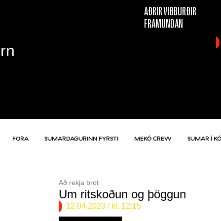
AÐRIR VIÐBURÐIR
FRAMUNDAN
Örn
FORA
SUMARDAGURINN FYRSTI
MEKÓ CREW
SUMAR Í K
Að rekja brot
Um ritskoðun og þöggun
12.04.2023
/ kl. 12:15