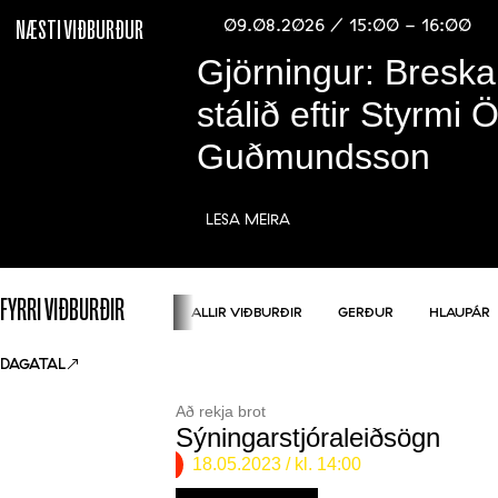
09.08.2026 / 15:00 - 16:00
NÆSTI VIÐBURÐUR
Gjörningur: Breska
stálið eftir Styrmi 
Guðmundsson
LESA MEIRA
FYRRI VIÐBURÐIR
ALLIR VIÐBURÐIR
GERÐUR
HLAUPÁR
DAGATAL
Að rekja brot
Sýningarstjóraleiðsögn
18.05.2023
/ kl. 14:00