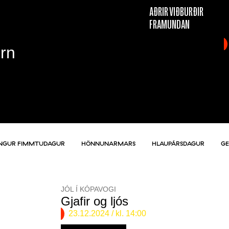
AÐRIR VIÐBURÐIR
FRAMUNDAN
Örn
NGUR FIMMTUDAGUR
HÖNNUNARMARS
HLAUPÁRSDAGUR
G
JÓL Í KÓPAVOGI
Gjafir og ljós
23.12.2024
/ kl. 14:00