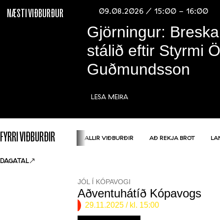
09.08.2026 / 15:00 - 16:00
NÆSTI VIÐBURÐUR
Gjörningur: Breska
stálið eftir Styrmi 
Guðmundsson
LESA MEIRA
FYRRI VIÐBURÐIR
ALLIR VIÐBURÐIR
AÐ REKJA BROT
LA
DAGATAL
JÓL Í KÓPAVOGI
Aðventuhátíð Kópavogs
29.11.2025
/ kl. 15:00