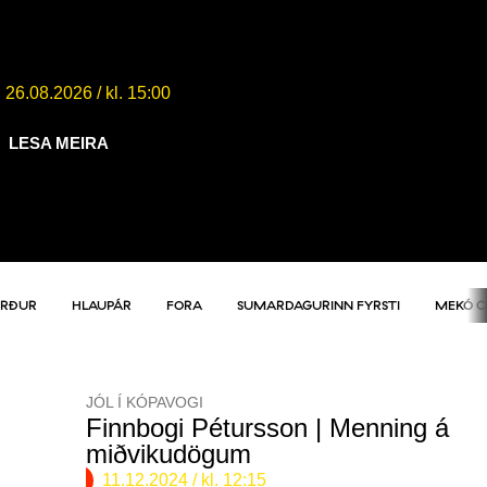
Krakkaveldi – kosningasmiðja (7-
11 ára)
26.08.2026
/ kl. 15:00
LESA MEIRA
ERÐUR
HLAUPÁR
FORA
SUMARDAGURINN FYRSTI
MEKÓ 
JÓL Í KÓPAVOGI
Finnbogi Pétursson | Menning á
miðvikudögum
11.12.2024
/ kl. 12:15