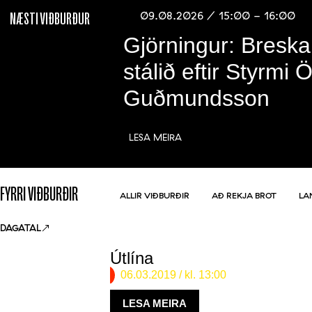
09.08.2026 / 15:00 - 16:00
NÆSTI VIÐBURÐUR
Gjörningur: Breska
stálið eftir Styrmi 
Guðmundsson
LESA MEIRA
FYRRI VIÐBURÐIR
ALLIR VIÐBURÐIR
AÐ REKJA BROT
LA
DAGATAL
Útlína
06.03.2019
/ kl. 13:00
LESA MEIRA