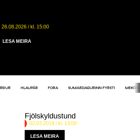
Krakkaveldi – kosningasmiðja (7-
11 ára)
26.08.2026
/ kl. 15:00
LESA MEIRA
ERÐUR
HLAUPÁR
FORA
SUMARDAGURINN FYRSTI
MEKÓ 
Fjölskyldustund
02.03.2019
/ kl. 13:00
LESA MEIRA